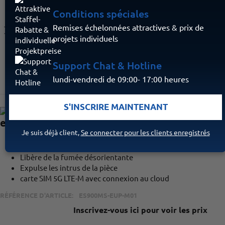
Conditions spéciales
Connu de:
Remises échelonnées attractives & prix de
projets individuels
Support Chat & Hotline
lundi-vendredi de 09:00- 17:00 heures
S'INSCRIRE MAINTENANT
essence - MyShield
Je suis déjà client,
Se connecter pour les clients enregistrés
Protection complète de vos locaux avec un seul appareil
Libère de la fumée désorientante
Expulse les intrus de la pièce
carte SIM 5G LTE-M avec connexion au cloud
RÉFÉRENCE D'ARTICLE:
ES900MS-EUP-M01
Inscrivez-vous ici pour voir les prix