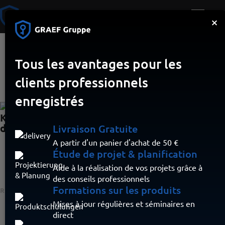
×
Tous les avantages pour les
Centrale
clients professionnels
enregistrés
KIDDE LaserSense ModuLaser, module
d'affichage minimal
Livraison Gratuite
A partir d'un panier d'achat de 50 €
Conception modulaire pour des applications flexibles
Étude de projet & planification
Module d'affichage économique avec LED d'état
Aide à la réalisation de vos projets grâce à
Installation simple et rapide
des conseils professionnels
Formations sur les produits
RÉFÉRENCE D'ARTICLE:
FHSD8300
Mises à jour régulières et séminaires en
Inscrivez-vous ici pour voir les prix
direct