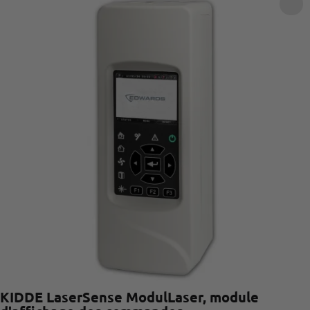
KIDDE LaserSense ModulLaser, module