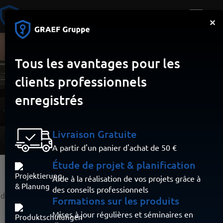
×
Tous les avantages pour les
Système d'alarme
clients professionnels
incendie sans fil
enregistrés
SmartCell
Livraison Gratuite
A partir d'un panier d'achat de 50 €
Étude de projet & planification
Aide à la réalisation de vos projets grâce à
En tant que société d'installation, il est important de proposer
des conseils professionnels
SmartCell de Carrier
des solutions innovantes à vos clients. Avec
,
Formations sur les produits
vous êtes à la pointe de la technologie en matière de détection
Mises à jour régulières et séminaires en
systèmes d'alarme incendie sans fil
d'incendie. Les
et les