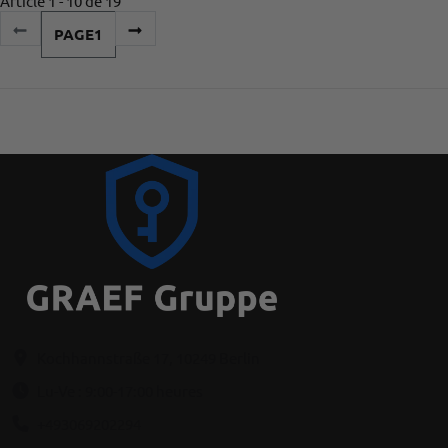
Article 1 - 10 de 19
PAGE
1
Kochhannstraße 17, 10249 Berlin
Lu-Ve : 9:00-17:00 heures
+493069202294