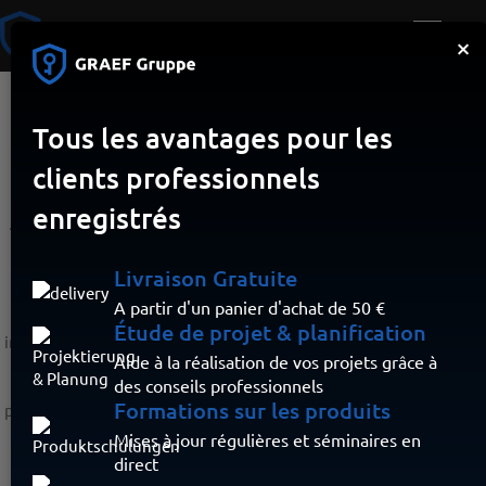
×
Tous les avantages pour les
Switche
clients professionnels
enregistrés
Teltonika Switches - Solutions de réseau de première classe
pour l'industrie, le transport et les Smart Cities
Livraison Gratuite
Teltonika propose une large gamme de solutions de réseau de
A partir d'un panier d'achat de 50 €
première classe pour l'industrie, le transport et les villes
Étude de projet & planification
intelligentes. Le vaste portefeuille soutient le développement de
Aide à la réalisation de vos projets grâce à
réseaux robustes et efficaces. Ces commutateurs sont idéaux
des conseils professionnels
pour les environnements exigeants et sont appréciés par les
Formations sur les produits
professionnels du monde entier pour leur technologie éprouvée.
Teltonika est votre partenaire de confiance pour des solutions
Mises à jour régulières et séminaires en
Ethernet sur mesure qui offrent qualité et innovation.
direct