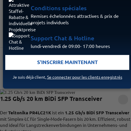
Connu de:
Conditions spéciales
Remises échelonnées attractives & prix de
projets individuels
Support Chat & Hotline
lundi-vendredi de 09:00- 17:00 heures
S'INSCRIRE MAINTENANT
FILTER
TRI
ARTICLE PAR PAGE
1 - 10 / 19
Je suis déjà client,
Se connecter pour les clients enregistrés
1.25 Gb/s 20 km BiDi SFP Transceiver
Der
Teltonika PR4LC21K
ist ein
1.25 Gb/s BiDi SFP Transceiver
mit Simplex-LC für Single-Mode-Fasern bis 20 km. Effizient, robust
und ideal für Langstreckenverbindungen in Unternehmens- und