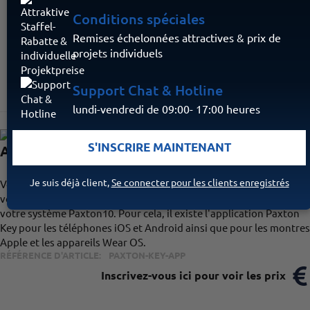
Connu de:
Conditions spéciales
Remises échelonnées attractives & prix de
projets individuels
Support Chat & Hotline
lundi-vendredi de 09:00- 17:00 heures
S'INSCRIRE MAINTENANT
Application Paxton Key
Je suis déjà client,
Se connecter pour les clients enregistrés
Vous pouvez configurer votre smartphone, votre Apple Watch ou
votre tablette comme transpondeur de contrôle d'accès pour
votre système Paxton10. Pour cela, il existe l'application Paxton
Key pour les téléphones iOS et Android ainsi que pour les montres
Apple et les appareils Wear OS.
RÉFÉRENCE D'ARTICLE:
PAXTON-KEY-APP
Inscrivez-vous ici pour voir les prix