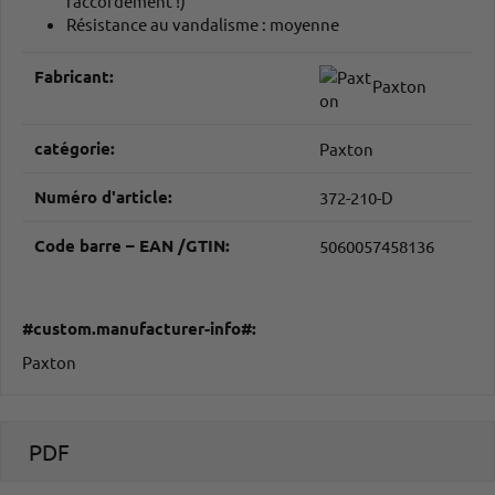
raccordement !)
Résistance au vandalisme : moyenne
#productDetails.itemInformation#
#productDetails.itemValue#
Fabricant:
Paxton
catégorie:
Paxton
Numéro d'article:
372-210-D
Code barre – EAN /GTIN:
5060057458136
#custom.manufacturer-info#:
Paxton
PDF