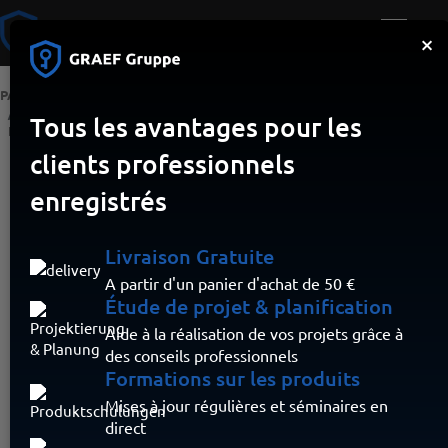
×
PAGE D’ACCUEIL
ACCÈS
PAXTON
CLAVIER PAXTON TOUCHLOCK K75 COMPACT EN ACIER
Tous les avantages pour les
INOXYDABLE
clients professionnels
enregistrés
Livraison Gratuite
A partir d'un panier d'achat de 50 €
Étude de projet & planification
Aide à la réalisation de vos projets grâce à
des conseils professionnels
Formations sur les produits
Mises à jour régulières et séminaires en
direct