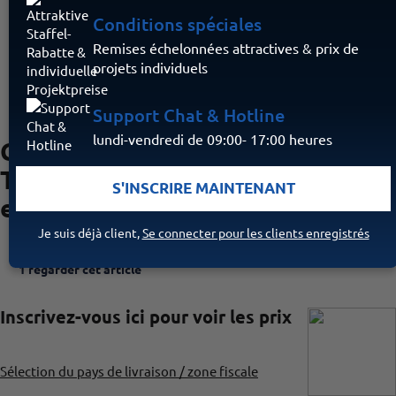
Conditions spéciales
Remises échelonnées attractives & prix de
projets individuels
Support Chat & Hotline
lundi-vendredi de 09:00- 17:00 heures
Clavier Paxton
TOUCHLOCK K75 compact
S'INSCRIRE MAINTENANT
en acier inoxydable
Je suis déjà client,
Se connecter pour les clients enregistrés
1 regarder cet article
Inscrivez-vous ici pour voir les prix
Sélection du pays de livraison / zone fiscale