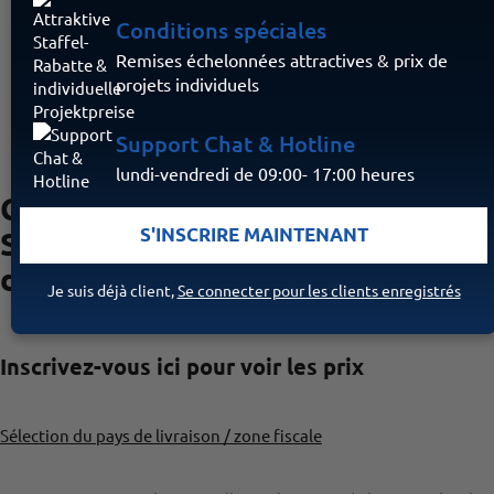
Conditions spéciales
Remises échelonnées attractives & prix de
projets individuels
Support Chat & Hotline
lundi-vendredi de 09:00- 17:00 heures
Contrat annuel
S'INSCRIRE MAINTENANT
SmartCell pour le cloud
de services à distance
Je suis déjà client,
Se connecter pour les clients enregistrés
Inscrivez-vous ici pour voir les prix
Sélection du pays de livraison / zone fiscale