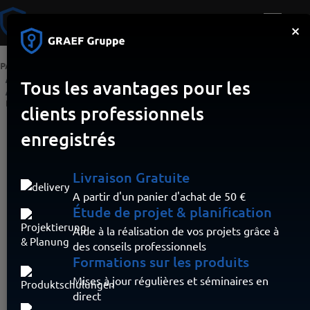
×
PAGE D’ACCUEIL
MARQUE
SYSTÈME D'ALARME INCENDIE SANS FIL SMARTCELL
Tous les avantages pour les
CONTRAT ANNUEL SMARTCELL POUR LE CLOUD DE SERVICES À
DISTANCE
clients professionnels
enregistrés
Livraison Gratuite
A partir d'un panier d'achat de 50 €
Étude de projet & planification
Aide à la réalisation de vos projets grâce à
des conseils professionnels
Formations sur les produits
Mises à jour régulières et séminaires en
direct