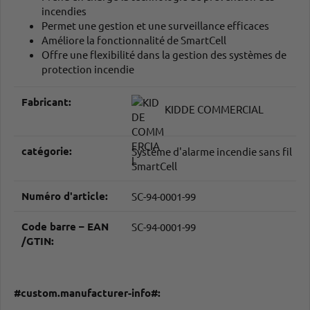
incendies
Permet une gestion et une surveillance efficaces
Améliore la fonctionnalité de SmartCell
Offre une flexibilité dans la gestion des systèmes de
protection incendie
#productDetails.itemInformation#
#productDetails.itemValue#
Fabricant:
KIDDE COMMERCIAL
catégorie:
Système d'alarme incendie sans fil
SmartCell
Numéro d'article:
SC-94-0001-99
Code barre – EAN
SC-94-0001-99
/GTIN:
#custom.manufacturer-info#: